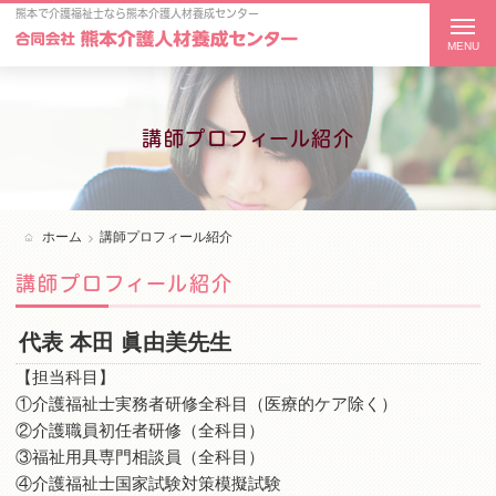
t
熊本で介護福祉士
なら熊本介護人材養成センター
o
g
g
l
講師プロフィール紹介
e
n
a
v
ホーム
講師プロフィール紹介
i
g
講師プロフィール紹介
a
t
代表 本田 眞由美先生
i
【担当科目】
o
①介護福祉士実務者研修全科目（医療的ケア除く）
n
②介護職員初任者研修（全科目）
③福祉用具専門相談員（全科目）
④介護福祉士国家試験対策模擬試験